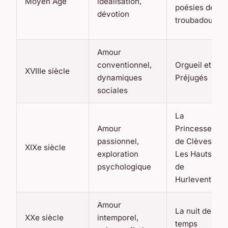
Moyen Âge
idéalisation,
poésies des
dévotion
troubadours
Amour
conventionnel,
Orgueil et
XVIIIe siècle
dynamiques
Préjugés
sociales
La
Amour
Princesse
passionnel,
de Clèves,
XIXe siècle
exploration
Les Hauts
psychologique
de
Hurlevent
Amour
La nuit des
XXe siècle
intemporel,
temps