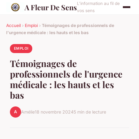
L'information au fil de
A Fleur De Sens
vos sens
Accueil
›
Emploi
›
Témoignages de professionnels de
l'urgence médicale : les hauts et les bas
EMPLOI
Témoignages de
professionnels de l'urgence
médicale : les hauts et les
bas
A
Amélie
18 novembre 2024
5 min de lecture