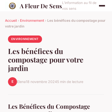
L'information au fil de
A Fleur De Sens
vos sens
Accueil
›
Environnement
›
Les bénéfices du compostage pour
votre jardin
ENVIRONNEMENT
Les bénéfices du
compostage pour votre
jardin
E
Elena
18 novembre 2024
5 min de lecture
Les Bénéfices du Compostage