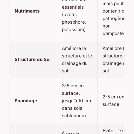
mais peut
essentiels
Nutriments
contenir des
(azote,
pathogènes si
phosphore,
non
potassium)
composté
Améliore la
Améliore la
structure et le
structure et le
Structure du Sol
drainage du
drainage du
sol
sol
3-5 cm en
surface,
2-5 cm en
Épandage
jusqu’à 10 cm
surface
dans sols
sablonneux
Éviter l’excès