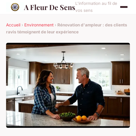
L'information au fil de
A Fleur De Sens
vos sens
Accueil
›
Environnement
›
Rénovation d'ampleur : des clients
ravis témoignent de leur expérience